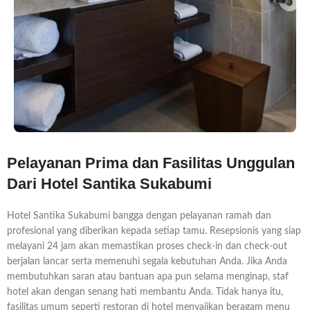
Pelayanan Prima dan Fasilitas Unggulan
Dari Hotel Santika Sukabumi
Hotel Santika Sukabumi bangga dengan pelayanan ramah dan
profesional yang diberikan kepada setiap tamu. Resepsionis yang siap
melayani 24 jam akan memastikan proses check-in dan check-out
berjalan lancar serta memenuhi segala kebutuhan Anda. Jika Anda
membutuhkan saran atau bantuan apa pun selama menginap, staf
hotel akan dengan senang hati membantu Anda. Tidak hanya itu,
fasilitas umum seperti restoran di hotel menyajikan beragam menu