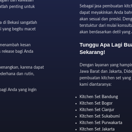
agian dari kawasan
Sebagai jasa pembuatan kitc
atlah penting untuk
dapat meyakinkan Anda bahw
akan sesuai dan presisi. Den
a di Bekasi sangatlah
terstuktur dari mulai konsu
si yang begitu macet
akan berdasarkan detil yang
Tunggu Apa Lagi Bua
t menambah kesan
Sekarang!
 release bagi Anda
Dengan layanan yang hampir 
enangkan, karena dapat
Jawa Barat dan Jakarta, Dide
ederhana dan rutin,
pembuatan kitchen set yang 
kami diantaranya:
bagi Anda yang ingin
Kitchen Set Bandung
Kitchen Set Bogor
Kitchen Set Cianjur
Kitchen Set Sukabumi
Kitchen Set Purwakarta
Kitchen Set Jakarta