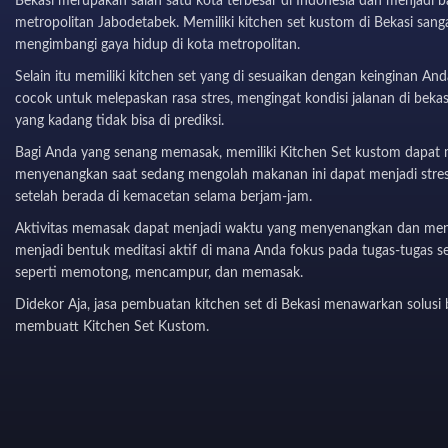
Bekasi merupakan salah satu kota terbesar di Indonesia dan menjadi b
metropolitan Jabodetabek. Memiliki kitchen set kustom di Bekasi sang
mengimbangi gaya hidup di kota metropolitan.
Selain itu memiliki kitchen set yang di sesuaikan dengan keinginan And
cocok untuk melepaskan rasa stres, mengingat kondisi jalanan di beka
yang kadang tidak bisa di prediksi.
Bagi Anda yang senang memasak, memiliki Kitchen Set kustom dapa
menyenangkan saat sedang mengolah makanan ini dapat menjadi stres
setelah berada di kemacetan selama berjam-jam.
Aktivitas memasak dapat menjadi waktu yang menyenangkan dan men
menjadi bentuk meditasi aktif di mana Anda fokus pada tugas-tugas s
seperti memotong, mencampur, dan memasak.
Didekor Aja, jasa pembuatan kitchen set di Bekasi menawarkan solusi 
membuatt Kitchen Set Kustom.