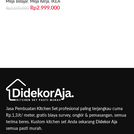
Meja Belajar
,
Meja Kerja
,
IKEA
Rp
2.999.000
Rp
3.500.000
Jasa Pembuatan
Kitchen Set
profesional paling terjangkau cuma
Rp.1,3Jt/ meter, gratis biaya survey, ongkir & pemasangan, semua
terima beres. Kustom kitchen set Anda sekarang
Didekor Aja
semua pasti murah.