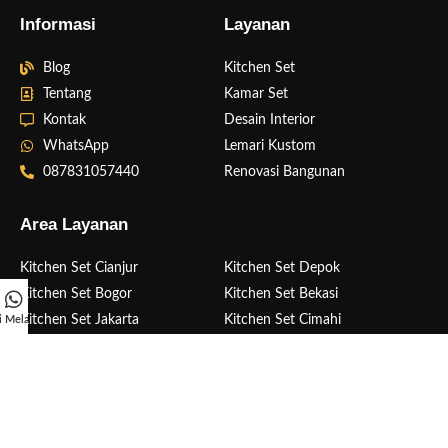
Informasi
Layanan
Blog
Kitchen Set
Tentang
Kamar Set
Kontak
Desain Interior
WhatsApp
Lemari Kustom
087831057440
Renovasi Bangunan
Area Layanan
Kitchen Set Cianjur
Kitchen Set Depok
Kitchen Set Bogor
Kitchen Set Bekasi
Kitchen Set Jakarta
Kitchen Set Cimahi
i Melalui Whatsapp
Kitchen Set Bandung
Kitchen Set Sukabumi
Kitchen Set Purwakarta
Kitchen Set Sumedang
DidekorAja.com
Developed By
Kedai Bungsu
.