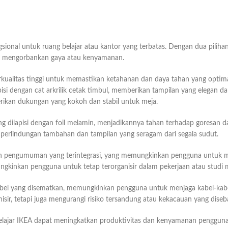
gsional untuk ruang belajar atau kantor yang terbatas. Dengan dua pili
pa mengorbankan gaya atau kenyamanan.
alitas tinggi untuk memastikan ketahanan dan daya tahan yang optimal. 
pisi dengan cat arkrilik cetak timbul, memberikan tampilan yang elegan d
berikan dukungan yang kokoh dan stabil untuk meja.
g dilapisi dengan foil melamin, menjadikannya tahan terhadap goresan 
an perlindungan tambahan dan tampilan yang seragam dari segala sudut.
an pengumuman yang terintegrasi, yang memungkinkan pengguna untuk m
kinkan pengguna untuk tetap terorganisir dalam pekerjaan atau studi 
abel yang disematkan, memungkinkan pengguna untuk menjaga kabel-kabel 
isir, tetapi juga mengurangi risiko tersandung atau kekacauan yang dise
Belajar IKEA dapat meningkatkan produktivitas dan kenyamanan penggun