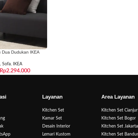
u Dua Dudukan IKEA
,
Sofa
,
IKEA
Rp
2.294.000
asi
Layanan
Area Layanan
Kitchen Set
Kitchen Set Cianjur
ang
Kamar Set
Kitchen Set Bogor
ak
Desain Interior
Kitchen Set Jakart
tsApp
Lemari Kustom
Kitchen Set Bandu