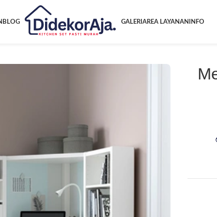
N
BLOG
GALERI
AREA LAYANAN
INFO
Me