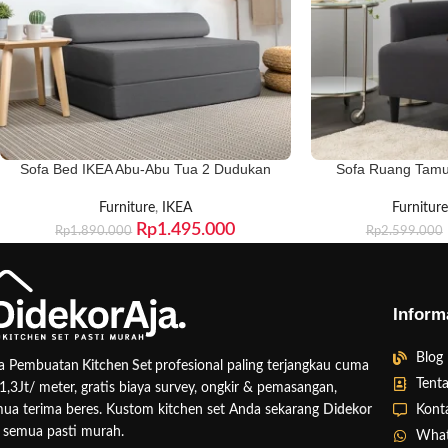
Sofa Bed IKEA Abu-Abu Tua 2 Dudukan
Sofa Ruang Tam
Furniture
,
IKEA
Furniture
Rp
1.495.000
Rp
1.890.000
Rp
2.599.000
Inform
Blog
sa Pembuatan
Kitchen Set
profesional paling terjangkau cuma
Tent
1,3Jt/ meter, gratis biaya survey, ongkir & pemasangan,
Kont
ua terima beres. Kustom kitchen set Anda sekarang
Didekor
semua pasti murah.
Wha